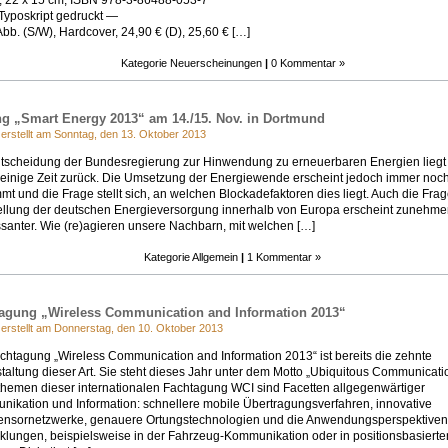
, 22 x 15 cm, ISBN 978-3-86488-053-7
Typoskript gedruckt —
 Abb. (S/W), Hardcover, 24,90 € (D), 25,60 € […]
Kategorie
Neuerscheinungen
|
0 Kommentar »
g „Smart Energy 2013“ am 14./15. Nov. in Dortmund
 erstellt am Sonntag, den 13. Oktober 2013
tscheidung der Bundesregierung zur Hinwendung zu erneuerbaren Energien liegt
einige Zeit zurück. Die Umsetzung der Energiewende erscheint jedoch immer noc
t und die Frage stellt sich, an welchen Blockadefaktoren dies liegt. Auch die Fra
ellung der deutschen Energieversorgung innerhalb von Europa erscheint zunehm
ssanter. Wie (re)agieren unsere Nachbarn, mit welchen […]
Kategorie
Allgemein
|
1 Kommentar »
agung „Wireless Communication and Information 2013“
 erstellt am Donnerstag, den 10. Oktober 2013
chtagung „Wireless Communication and Information 2013“ ist bereits die zehnte
taltung dieser Art. Sie steht dieses Jahr unter dem Motto „Ubiquitous Communicati
hemen dieser internationalen Fachtagung WCI sind Facetten allgegenwärtiger
ikation und Information: schnellere mobile Übertragungsverfahren, innovative
nsornetzwerke, genauere Ortungstechnologien und die Anwendungsperspektiven
klungen, beispielsweise in der Fahrzeug-Kommunikation oder in positionsbasierte