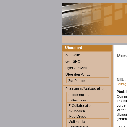
Übersicht
Startseite
Mona
vwh-SHOP
Flyer zum Abruf
Über den Verlag
NEU: 
Zur Person
Beitrag
Programm / Verlagsreihen
Pünktl
E-Humanities
Commun
E-Business
erschi
Jürgen
E-Collaboration
Wirele
AV-Medien
Ubiqu
Typo|Druck
(Beitr
Multimedia