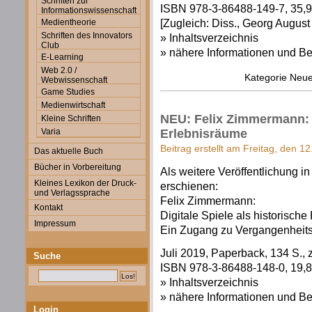
Schriften zur
ISBN 978-3-86488-149-7, 35,90
Informationswissenschaft
[Zugleich: Diss., Georg August
Medientheorie
Schriften des Innovators
» Inhaltsverzeichnis
Club
» nähere Informationen und Be
E-Learning
Web 2.0 /
Kategorie
Neue
Webwissenschaft
Game Studies
Medienwirtschaft
NEU: Felix Zimmermann: D
Kleine Schriften
Erlebnisräume
Varia
Beitrag erstellt am Freitag, den 12
Das aktuelle Buch
Bücher in Vorbereitung
Als weitere Veröffentlichung i
Kleines Lexikon der Druck-
erschienen:
und Verlagssprache
Felix Zimmermann:
Kontakt
Digitale Spiele als historisch
Impressum
Ein Zugang zu Vergangenheit
Juli 2019, Paperback, 134 S., z
Suche
ISBN 978-3-86488-148-0, 19,80
» Inhaltsverzeichnis
» nähere Informationen und Be
Login