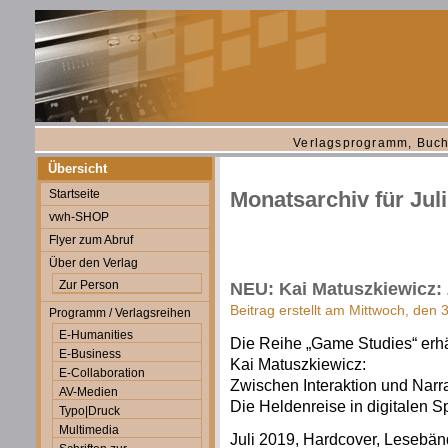
Verlagsprogramm, Buch
Übersicht
Startseite
Monatsarchiv für Jul
vwh-SHOP
Flyer zum Abruf
Über den Verlag
Zur Person
NEU: Kai Matuszkiewicz: 
Beitrag erstellt am Mittwoch, den 3
Programm / Verlagsreihen
E-Humanities
Die Reihe „Game Studies“ erhä
E-Business
Kai Matuszkiewicz:
E-Collaboration
Zwischen Interaktion und Narr
AV-Medien
Die Heldenreise in digitalen S
Typo|Druck
Multimedia
Juli 2019, Hardcover, Lesebänd