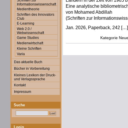
Ländern in der Zeit von 1965 b
Schriften zur
Informationswissenschaft
Eine analytische bibliometrisc
Medientheorie
von Mohamed Abdillah
Schriften des Innovators
(Schriften zur Informationswiss
Club
E-Learning
Jan. 2026, Paperback, 242 […]
Web 2.0 /
Webwissenschaft
Kategorie
Neue
Game Studies
Medienwirtschaft
Kleine Schriften
Varia
Das aktuelle Buch
Bücher in Vorbereitung
Kleines Lexikon der Druck-
und Verlagssprache
Kontakt
Impressum
Suche
Login