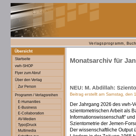
Verlagsprogramm, Buch
Übersicht
Startseite
Monatsarchiv für Jan
vwh-SHOP
Flyer zum Abruf
Über den Verlag
Zur Person
NEU: M. Abdillah: Szien
Beitrag erstellt am Samstag, den 
Programm / Verlagsreihen
E-Humanities
Der Jahrgang 2026 des vwh-Ver
E-Business
szientometrischen Arbeit als B
E-Collaboration
Informationswissenschaft“ und
AV-Medien
Szientometrie der Jemen-For
Typo|Druck
Der wissenschaftliche Output
Multimedia