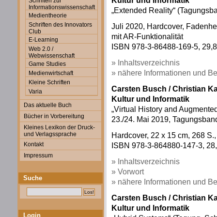
Kultur und Informatik
Schriften zur
Informationswissenschaft
„Extended Reality“ (Tagungsba
Medientheorie
Schriften des Innovators
Juli 2020, Hardcover, Fadenheft
Club
mit AR-Funktionalität
E-Learning
ISBN 978-3-86488-169-5, 29,80
Web 2.0 /
Webwissenschaft
» Inhaltsverzeichnis
Game Studies
» nähere Informationen und Be
Medienwirtschaft
Kleine Schriften
Carsten Busch / Christian K
Varia
Kultur und Informatik
Das aktuelle Buch
„Virtual History and Augmente
Bücher in Vorbereitung
23./24. Mai 2019, Tagungsban
Kleines Lexikon der Druck-
und Verlagssprache
Hardcover, 22 x 15 cm, 268 S.,
Kontakt
ISBN 978-3-864880-147-3, 28,
Impressum
» Inhaltsverzeichnis
» Vorwort
Suche
» nähere Informationen und Be
Carsten Busch / Christian K
Kultur und Informatik
Login