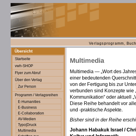
Verlagsprogramm, Buch
Übersicht
Startseite
Multimedia
vwh-SHOP
Multimedia — „Wort des Jahres
Flyer zum Abruf
einer bedeutenden Querschnitt
Über den Verlag
von der Fertigung bis zur Unte
Zur Person
verbunden sind Konzepte wie „
Programm / Verlagsreihen
Kommunikation“ oder aktuell „V
E-Humanities
Diese Reihe behandelt vor all
E-Business
und -praktische Aspekte.
E-Collaboration
AV-Medien
Bisher sind in der Reihe ersch
Typo|Druck
Johann Habakuk Israel / Chr
Multimedia