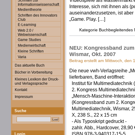
Videospiele als Massenmarkt e
Schriften zur
Informationswissenschaft
Interesse, sich mit ihnen als (p
Medientheorie
auseinanderzusetzen, ist aber 
Schriften des Innovators
„Game. Play. […]
Club
E-Learning
Kategorie
Buchbegleitendes 
Web 2.0 /
Webwissenschaft
Game Studies
Medienwirtschaft
NEU: Kongressband zum 2
Kleine Schriften
Wismar, Okt. 2007
Varia
Beitrag erstellt am Mittwoch, den
Das aktuelle Buch
Die neue vwh-Verlagsreihe „Mu
Bücher in Vorbereitung
lieferbaren, Band eröffnet:
Kleines Lexikon der Druck-
Institut für Multimediatechnik (
und Verlagssprache
2. Kongress Multimediatechn
Kontakt
„Mensch-Maschine-Interaktio
Impressum
(Kongressband zum 2. Kongr
Multimediatechnik, Wismar, 25
Suche
X, 238 S., 22 x 15 cm
- Als Typoskript gedruckt -
zahlr. Abb., Hardcover, 28,90 
ISBN 978-3-94
Login