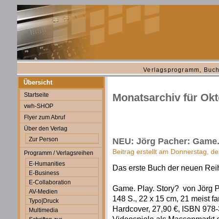
Verlagsprogramm, Buch
Übersicht
Startseite
Monatsarchiv für Ok
vwh-SHOP
Flyer zum Abruf
Über den Verlag
Zur Person
NEU: Jörg Pacher: Game.
Beitrag erstellt am Donnerstag, d
Programm / Verlagsreihen
E-Humanities
Das erste Buch der neuen Reihe
E-Business
E-Collaboration
Game. Play. Story? von Jörg 
AV-Medien
148 S., 22 x 15 cm, 21 meist fa
Typo|Druck
Hardcover, 27,90 €, ISBN 978
Multimedia