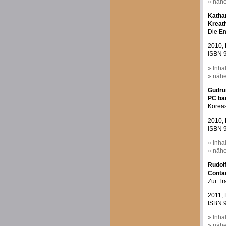
» nähe
Katha
Kreat
Die En
2010, 
ISBN 9
» Inha
» nähe
Gudru
PC ban
Koreas
2010, 
ISBN 9
» Inha
» nähe
Rudolf
Contac
Zur Tr
2011, 
ISBN 9
» Inha
» nähe