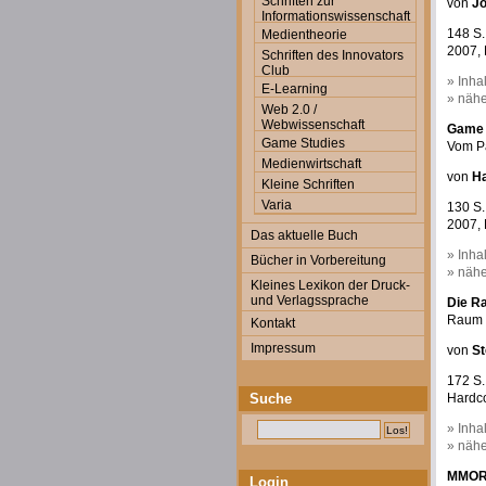
Schriften zur
von
Jö
Informationswissenschaft
148 S.
Medientheorie
2007, 
Schriften des Innovators
Club
» Inha
E-Learning
» nähe
Web 2.0 /
Webwissenschaft
Game 
Game Studies
Vom Pa
Medienwirtschaft
von
Ha
Kleine Schriften
Varia
130 S.
2007, 
Das aktuelle Buch
» Inha
Bücher in Vorbereitung
» nähe
Kleines Lexikon der Druck-
und Verlagssprache
Die R
Raum 
Kontakt
Impressum
von
St
172 S.
Suche
Hardco
» Inha
» nähe
MMORP
Login