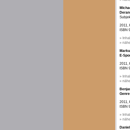
Micha
Deran
Subjek
2011, 
ISBN 9
» Inha
» nähe
Marku
E-Spo
2011, 
ISBN 9
» Inha
» nähe
Benja
Genre
2011, 
ISBN 9
» Inha
» nähe
Daniel