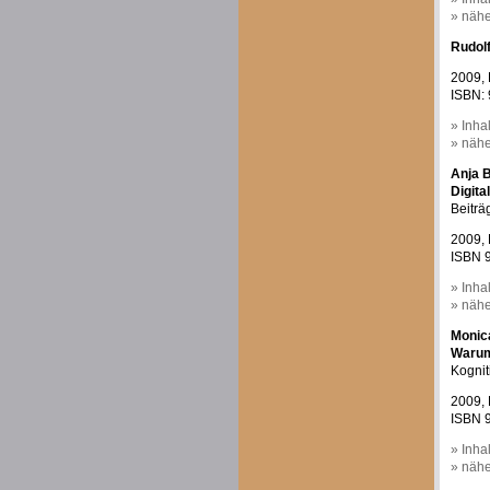
» nähe
Rudol
2009, 
ISBN: 
» Inha
» nähe
Anja B
Digit
Beiträ
2009, 
ISBN 9
» Inha
» nähe
Monic
Warum
Kognit
2009, 
ISBN 9
» Inha
» nähe