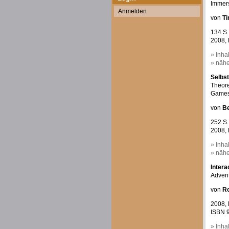
Immers
Anmelden
von
Ti
134 S.
2008, 
» Inha
» nähe
Selbst
Theore
Game
von
Be
252 S.
2008, 
» Inha
» nähe
Intera
Advent
von
R
2008, 
ISBN 9
» Inha