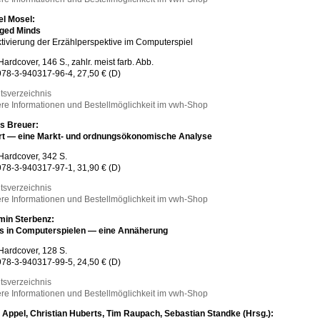
el Mosel:
ged Minds
tivierung der Erzählperspektive im Computerspiel
Hardcover, 146 S., zahlr. meist farb. Abb.
78-3-940317-96-4, 27,50 € (D)
ltsverzeichnis
re Informationen und Bestellmöglichkeit im vwh-Shop
s Breuer:
rt — eine Markt- und ordnungsökonomische Analyse
Hardcover, 342 S.
78-3-940317-97-1, 31,90 € (D)
ltsverzeichnis
re Informationen und Bestellmöglichkeit im vwh-Shop
min Sterbenz:
s in Computerspielen — eine Annäherung
Hardcover, 128 S.
78-3-940317-99-5, 24,50 € (D)
ltsverzeichnis
re Informationen und Bestellmöglichkeit im vwh-Shop
 Appel, Christian Huberts, Tim Raupach, Sebastian Standke (Hrsg.):