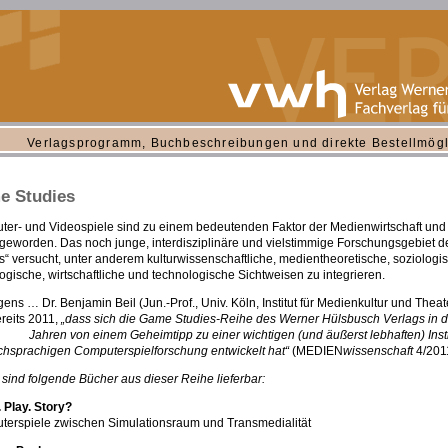
Verlagsprogramm, Buchbeschreibungen und direkte Bestellmögl
e Studies
er- und Videospiele sind zu einem bedeutenden Faktor der Medienwirtschaft und
 geworden. Das noch junge, interdisziplinäre und vielstimmige Forschungsgebiet 
s“ versucht, unter anderem kulturwissenschaftliche, medientheoretische, soziologi
gische, wirtschaftliche und technologische Sichtweisen zu integrieren.
gens … Dr. Benjamin Beil (Jun.-Prof., Univ. Köln, Institut für Medienkultur und Theat
reits 2011,
„dass sich die Game Studies-Reihe des Werner Hülsbusch Verlags in d
Jahren von einem Geheimtipp zu einer wichtigen (und äußerst lebhaften) Insti
chsprachigen Computerspielforschung entwickelt hat“
(MEDIEN
wissenschaft
4/2011
 sind folgende Bücher aus dieser Reihe lieferbar:
Play. Story?
erspiele zwischen Simulationsraum und Transmedialität