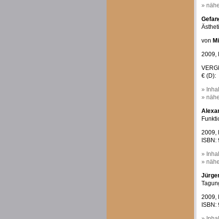
» nähe
Gefan
Ästhet
von
Mi
2009, 
VERGRI
€ (D):
» Inha
» nähe
Alexan
Funkti
2009, 
ISBN: 
» Inha
» nähe
Jürgen
Tagung
2009, 
ISBN: 
» Inha