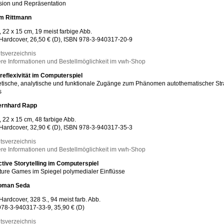
ion und Repräsentation
m Rittmann
, 22 x 15 cm, 19 meist farbige Abb.
Hardcover, 26,50 € (D), ISBN 978-3-940317-20-9
ltsverzeichnis
re Informationen und Bestellmöglichkeit im vwh-Shop
reflexivität im Computerspiel
tische, analytische und funktionale Zugänge zum Phänomen autothematischer Str
s
rnhard Rapp
, 22 x 15 cm, 48 farbige Abb.
Hardcover, 32,90 € (D), ISBN 978-3-940317-35-3
ltsverzeichnis
re Informationen und Bestellmöglichkeit im vwh-Shop
ctive Storytelling im Computerspiel
ure Games im Spiegel polymedialer Einflüsse
oman Seda
Hardcover, 328 S., 94 meist farb. Abb.
78-3-940317-33-9, 35,90 € (D)
ltsverzeichnis