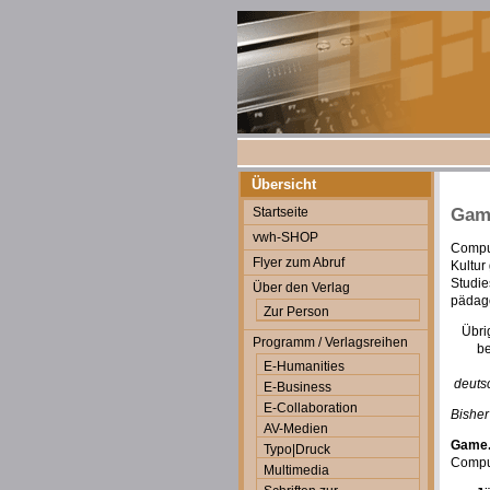
Übersicht
Startseite
Gam
vwh-SHOP
Comput
Flyer zum Abruf
Kultur
Studie
Über den Verlag
pädago
Zur Person
Übri
Programm / Verlagsreihen
be
E-Humanities
deuts
E-Business
E-Collaboration
Bisher
AV-Medien
Game. 
Typo|Druck
Comput
Multimedia