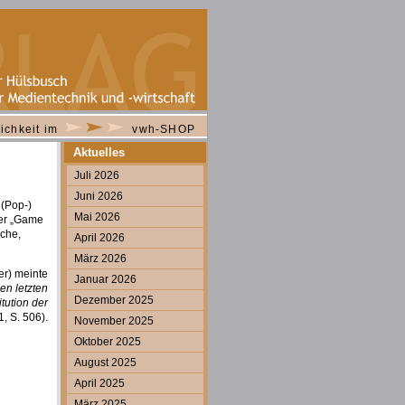
ichkeit im
vwh-SHOP
Aktuelles
Juli 2026
Juni 2026
 (Pop-)
Mai 2026
der „Game
sche,
April 2026
März 2026
er) meinte
Januar 2026
en letzten
Dezember 2025
tution der
, S. 506).
November 2025
Oktober 2025
August 2025
April 2025
März 2025