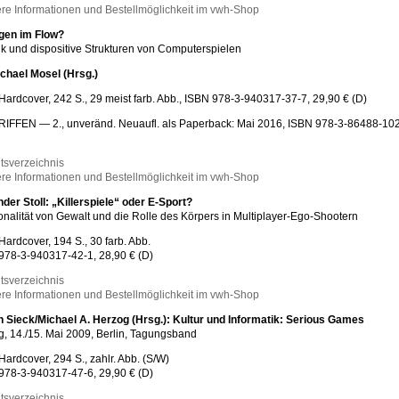
re Informationen und Bestellmöglichkeit im vwh-Shop
gen im Flow?
ik und dispositive Strukturen von Computerspielen
chael Mosel (Hrsg.)
Hardcover, 242 S., 29 meist farb. Abb., ISBN 978-3-940317-37-7, 29,90 € (D)
FFEN — 2., unveränd. Neuaufl. als Paperback: Mai 2016, ISBN 978-3-86488-102
ltsverzeichnis
re Informationen und Bestellmöglichkeit im vwh-Shop
der Stoll: „Killerspiele“ oder E-Sport?
onalität von Gewalt und die Rolle des Körpers in Multiplayer-Ego-Shootern
Hardcover, 194 S., 30 farb. Abb.
978-3-940317-42-1, 28,90 € (D)
ltsverzeichnis
re Informationen und Bestellmöglichkeit im vwh-Shop
 Sieck/Michael A. Herzog (Hrsg.): Kultur und Informatik: Serious Games
, 14./15. Mai 2009, Berlin, Tagungsband
Hardcover, 294 S., zahlr. Abb. (S/W)
978-3-940317-47-6, 29,90 € (D)
ltsverzeichnis