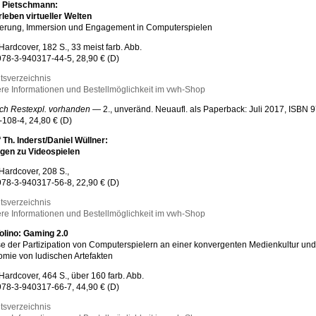
l Pietschmann:
leben virtueller Welten
ierung, Immersion und Engagement in Computerspielen
Hardcover, 182 S., 33 meist farb. Abb.
78-3-940317-44-5, 28,90 € (D)
ltsverzeichnis
re Informationen und Bestellmöglichkeit im vwh-Shop
ch Restexpl. vorhanden
— 2., unveränd. Neuaufl. als Paperback: Juli 2017, ISBN 9
108-4, 24,80 € (D)
 Th. Inderst/Daniel Wüllner:
gen zu Videospielen
Hardcover, 208 S.,
78-3-940317-56-8, 22,90 € (D)
ltsverzeichnis
re Informationen und Bestellmöglichkeit im vwh-Shop
olino: Gaming 2.0
e der Partizipation von Computerspielern an einer konvergenten Medienkultur und
mie von ludischen Artefakten
Hardcover, 464 S., über 160 farb. Abb.
78-3-940317-66-7, 44,90 € (D)
ltsverzeichnis