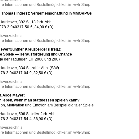
re Informationen und Bestellmöglichkeit im vwh-Shop
f Thomas Inderst: Vergemeinschaftung in MMORPGs
Hardcover, 392 S., 13 farb. Abb.
978-3-940317-50-6, 34,90 € (D)
ltsverzeichnis
re Informationen und Bestellmöglichkeit im vwh-Shop
eyer/Gunther Kreuzberger (Hrsg.):
ale Spiele — Herausforderung und Chance
ge der Tagungen LIT 2006 und 2007
Hardcover, 334 S., zahlr. Abb. (S/W)
78-3-940317-04-9, 32,50 € (D)
ltsverzeichnis
re Informationen und Bestellmöglichkeit im vwh-Shop
a Alice Mayer:
 leben, wenn man stattdessen spielen kann?
ion, Motivation und Emotion am Beispiel digitaler Spiele
Hardcover, 506 S., teilw. farb. Abb.
78-3-940317-54-4, 36,90 € (D)
ltsverzeichnis
re Informationen und Bestellmöglichkeit im vwh-Shop