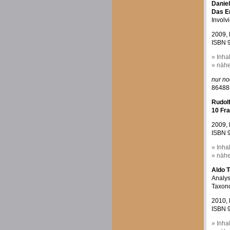
Danie
Das Er
Involv
2009, 
ISBN 9
» Inha
» nähe
nur no
86488-
Rudolf
10 Fra
2009, 
ISBN 9
» Inha
» nähe
Aldo T
Analys
Taxono
2010, 
ISBN 9
» Inha