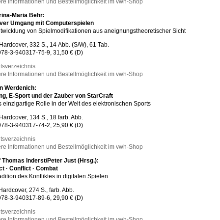
re Informationen und Bestellmöglichkeit im vwh-Shop
rina-Maria Behr:
iver Umgang mit Computerspielen
twicklung von Spielmodifikationen aus aneignungstheoretischer Sicht
Hardcover, 332 S., 14 Abb. (S/W), 61 Tab.
78-3-940317-75-9, 31,50 € (D)
ltsverzeichnis
re Informationen und Bestellmöglichkeit im vwh-Shop
n Werdenich:
g, E-Sport und der Zauber von StarCraft
 einzigartige Rolle in der Welt des elektronischen Sports
Hardcover, 134 S., 18 farb. Abb.
78-3-940317-74-2, 25,90 € (D)
ltsverzeichnis
re Informationen und Bestellmöglichkeit im vwh-Shop
 Thomas Inderst/Peter Just (Hrsg.):
t · Conflict · Combat
adition des Konfliktes in digitalen Spielen
Hardcover, 274 S., farb. Abb.
78-3-940317-89-6, 29,90 € (D)
ltsverzeichnis
re Informationen und Bestellmöglichkeit im vwh-Shop