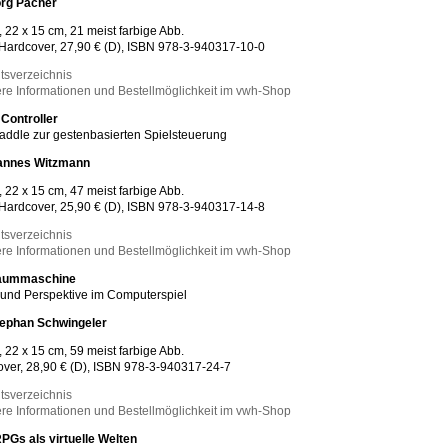
rg Pacher
, 22 x 15 cm, 21 meist farbige Abb.
Hardcover, 27,90 € (D), ISBN 978-3-940317-10-0
ltsverzeichnis
re Informationen und Bestellmöglichkeit im vwh-Shop
Controller
ddle zur gestenbasierten Spielsteuerung
nnes Witzmann
, 22 x 15 cm, 47 meist farbige Abb.
Hardcover, 25,90 € (D), ISBN 978-3-940317-14-8
ltsverzeichnis
re Informationen und Bestellmöglichkeit im vwh-Shop
aummaschine
und Perspektive im Computerspiel
ephan Schwingeler
, 22 x 15 cm, 59 meist farbige Abb.
ver, 28,90 € (D), ISBN 978-3-940317-24-7
ltsverzeichnis
re Informationen und Bestellmöglichkeit im vwh-Shop
Gs als virtuelle Welten