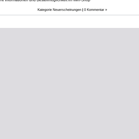
re Informationen und Bestellmöglichkeit im vwh-Shop
Kategorie
Neuerscheinungen
|
0 Kommentar »