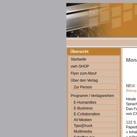
Übersicht
Startseite
Mona
vwh-SHOP
Flyer zum Abruf
Über den Verlag
NEU: 
Zur Person
Beitrag
Programm / Verlagsreihen
Heute 
E-Humanities
Sprach
E-Business
Das Fa
von Ch
E-Collaboration
AV-Medien
122 S.
Typo|Druck
Paperb
Multimedia
» Inha