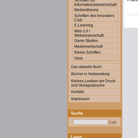
» nähe
Schriften zur
Informationswissenschaft
Medientheorie
Schriften des Innovators
Club
E-Learning
Web 2.0 /
Webwissenschaft
Game Studies
Medienwirtschaft
Kleine Schriften
Varia
Das aktuelle Buch
Bücher in Vorbereitung
Kleines Lexikon der Druck-
und Verlagssprache
Kontakt
Impressum
Suche
Login