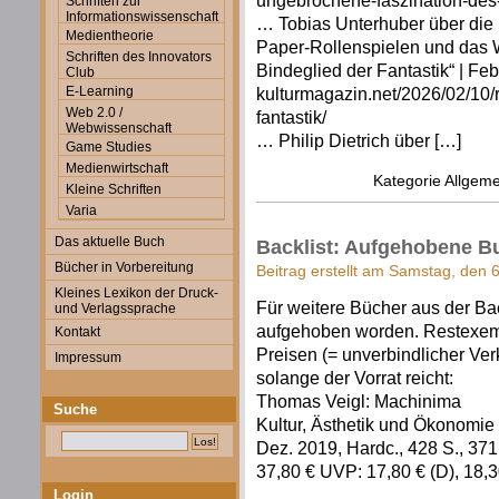
ungebrochene-faszination-des-
Schriften zur
Informationswissenschaft
… Tobias Unterhuber über die 
Medientheorie
Paper-Rollenspielen und das W
Schriften des Innovators
Bindeglied der Fantastik“ | Febr.
Club
E-Learning
kulturmagazin.net/2026/02/10/r
Web 2.0 /
fantastik/
Webwissenschaft
… Philip Dietrich über […]
Game Studies
Medienwirtschaft
Kategorie
Allgeme
Kleine Schriften
Varia
Das aktuelle Buch
Backlist: Aufgehobene B
Bücher in Vorbereitung
Beitrag erstellt am Samstag, den 
Kleines Lexikon der Druck-
Für weitere Bücher aus der Bac
und Verlagssprache
aufgehoben worden. Restexemp
Kontakt
Preisen (= unverbindlicher Verk
Impressum
solange der Vorrat reicht:
Thomas Veigl: Machinima
Suche
Kultur, Ästhetik und Ökonomie 
Dez. 2019, Hardc., 428 S., 37
37,80 € UVP: 17,80 € (D), 18,3
Login