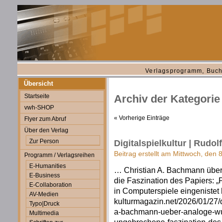
Verlagsprogramm, Buch
Übersicht
Startseite
Archiv der Kategorie
vwh-SHOP
« Vorherige Einträge
Flyer zum Abruf
Über den Verlag
Zur Person
Digitalspielkultur | Rudol
Beitrag erstellt am Mittwoch, den 8
Programm / Verlagsreihen
E-Humanities
… Christian A. Bachmann übe
E-Business
die Faszination des Papiers: 
E-Collaboration
in Computerspiele eingenistet hat
AV-Medien
kulturmagazin.net/2026/01/27/d
Typo|Druck
a-bachmann-ueber-analoge-wu
Multimedia