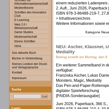
Schriften zur
einem reduzierten Ladenpreis 
Informationswissenschaft
2. Aufl., Juni 2026, Paperback 
Medientheorie
Schriften des Innovators
ISBN 978-3-86488-219-7, 27,80
Club
> Inhaltsverzeichnis
E-Learning
Weitere Informationen sowie ei
Web 2.0 /
Webwissenschaft
Kategorie
Neue
Game Studies
Medienwirtschaft
Kleine Schriften
NEU: Ascher, Klausner, U
Varia
Mediality
Das aktuelle Buch
Beitrag erstellt am Montag, den 8.
Bücher in Vorbereitung
Kleines Lexikon der Druck-
Ein weiterer Sammelband in de
und Verlagssprache
verfügbar:
Kontakt
Franziska Ascher, Lukas Danie
Impressum
Monsters, Magic, Mediality
Das Pen-and-Paper-Rollenspie
Suche
digitaler Spieleforschung
[PAIDIA-Sonderausgabe]
Juni 2026, Paperback, 366 S., z
Login
ISBN 978-3-86488-210-4, 33,80