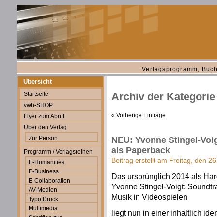
Verlagsprogramm, Buch
Übersicht
Startseite
Archiv der Kategorie
vwh-SHOP
« Vorherige Einträge
Flyer zum Abruf
Über den Verlag
Zur Person
NEU: Yvonne Stingel-Voig
als Paperback
Programm / Verlagsreihen
Beitrag erstellt am Freitag, den 26
E-Humanities
E-Business
Das ursprünglich 2014 als Ha
E-Collaboration
Yvonne Stingel-Voigt: Soundtra
AV-Medien
Musik in Videospielen
Typo|Druck
Multimedia
liegt nun in einer inhaltlich i