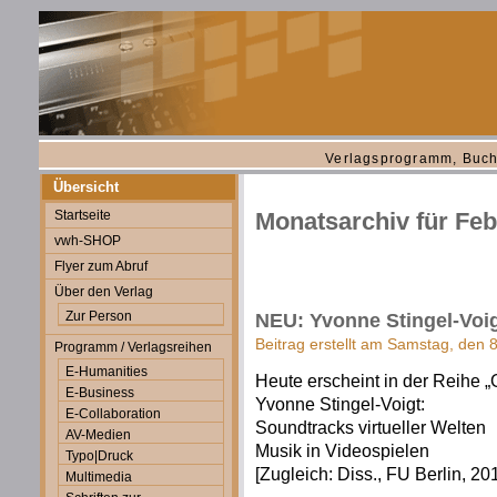
Verlagsprogramm, Buch
Übersicht
Startseite
Monatsarchiv für Feb
vwh-SHOP
Flyer zum Abruf
Über den Verlag
Zur Person
NEU: Yvonne Stingel-Voig
Beitrag erstellt am Samstag, den 
Programm / Verlagsreihen
E-Humanities
Heute erscheint in der Reihe 
E-Business
Yvonne Stingel-Voigt:
E-Collaboration
Soundtracks virtueller Welten
AV-Medien
Musik in Videospielen
Typo|Druck
[Zugleich: Diss., FU Berlin, 20
Multimedia