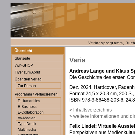
Verlagsprogramm, Buch
Übersicht
Startseite
Varia
vwh-SHOP
Andreas Lange und Klaus Sp
Flyer zum Abruf
Die Geschichte des ersten Co
Über den Verlag
Zur Person
Dez. 2024. Hardcover, Faden
Format 24,5 x 20,8 cm, 200 S.,
Programm / Verlagsreihen
ISBN 978-3-86488-203-6, 24,80
E-Humanities
E-Business
> Inhaltsverzeichnis
E-Collaboration
> weitere Informationen und d
AV-Medien
Typo|Druck
Felix Liedel: Virtuelle Ausst
Multimedia
Perspektiven aus Medienkult