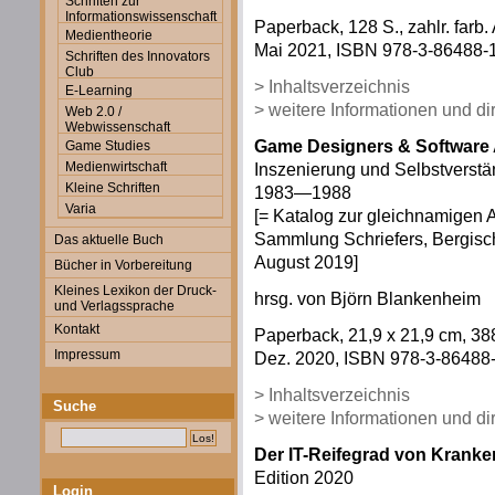
Schriften zur
Informationswissenschaft
Paperback, 128 S., zahlr. farb.
Medientheorie
Mai 2021, ISBN 978-3-86488-17
Schriften des Innovators
Club
> Inhaltsverzeichnis
E-Learning
> weitere Informationen und d
Web 2.0 /
Webwissenschaft
Game Designers & Software A
Game Studies
Medienwirtschaft
Inszenierung und Selbstverstän
Kleine Schriften
1983—1988
Varia
[= Katalog zur gleichnamigen A
Sammlung Schriefers, Bergisch
Das aktuelle Buch
August 2019]
Bücher in Vorbereitung
Kleines Lexikon der Druck-
hrsg. von Björn Blankenheim
und Verlagssprache
Kontakt
Paperback, 21,9 x 21,9 cm, 38
Impressum
Dez. 2020, ISBN 978-3-86488-1
> Inhaltsverzeichnis
Suche
> weitere Informationen und d
Der IT-Reifegrad von Krank
Edition 2020
Login