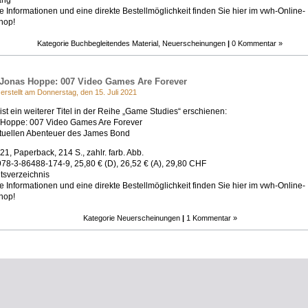
ang
e Informationen und eine direkte Bestellmöglichkeit finden Sie hier im vwh-Online-
hop!
Kategorie
Buchbegleitendes Material
,
Neuerscheinungen
|
0 Kommentar »
Jonas Hoppe: 007 Video Games Are Forever
 erstellt am Donnerstag, den 15. Juli 2021
ist ein weiterer Titel in der Reihe „Game Studies“ erschienen:
 Hoppe: 007 Video Games Are Forever
rtuellen Abenteuer des James Bond
021, Paperback, 214 S., zahlr. farb. Abb.
78-3-86488-174-9, 25,80 € (D), 26,52 € (A), 29,80 CHF
ltsverzeichnis
e Informationen und eine direkte Bestellmöglichkeit finden Sie hier im vwh-Online-
hop!
Kategorie
Neuerscheinungen
|
1 Kommentar »