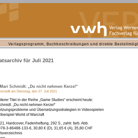
Verlagsprogramm, Buchbeschreibungen und direkte Bestellmögl
tsarchiv für Juli 2021
Mari Schmidt: „Du nicht nehmen Kerze!“
 erstellt am Dienstag, den 27. Juli 2021
iterer Titel in der Reihe „Game Studies“ erscheint heute:
chmidt: „Du nicht nehmen Kerze!“
tzungsprobleme und Übersetzungsstrategien in Videospielen
lbeispiel World of Warcraft
021, Hardcover, Fadenheftung, 292 S., zahlr. farb. Abb.
78-3-86488-133-6, 30,80 € (D), 31,65 € (A), 35,80 CHF
ltsverzeichnis