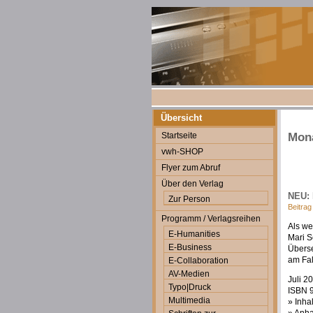
Übersicht
Startseite
Mona
vwh-SHOP
Flyer zum Abruf
Über den Verlag
NEU: 
Zur Person
Beitrag
Programm / Verlagsreihen
Als we
E-Humanities
Mari S
E-Business
Überse
am Fal
E-Collaboration
AV-Medien
Juli 2
Typo|Druck
ISBN 9
Multimedia
» Inha