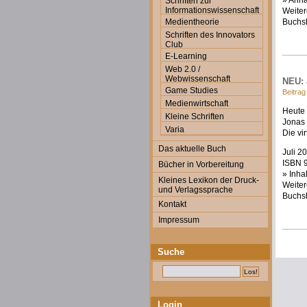
» Anh
Schriften zur
Informationswissenschaft
Weiter
Medientheorie
Buchs
Schriften des Innovators
Club
E-Learning
Web 2.0 /
Webwissenschaft
NEU: 
Game Studies
Beitrag
Medienwirtschaft
Heute 
Kleine Schriften
Jonas
Varia
Die vi
Das aktuelle Buch
Juli 2
ISBN 9
Bücher in Vorbereitung
» Inha
Kleines Lexikon der Druck-
Weiter
und Verlagssprache
Buchs
Kontakt
Impressum
Suche
Login