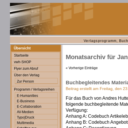
Verlagsprogramm, Buch
Übersicht
Startseite
Monatsarchiv für Jan
vwh-SHOP
« Vorherige Einträge
Flyer zum Abruf
Über den Verlag
Zur Person
Buchbegleitendes Materia
Beitrag erstellt am Freitag, den 2
Programm / Verlagsreihen
E-Humanities
Für das Buch von Andres Hutte
E-Business
folgende buchbegleitende Mat
E-Collaboration
Verfügung:
AV-Medien
Anhang A: Codebuch Artikele
Typo|Druck
Anhang B: Codebuch Angebo
Multimedia