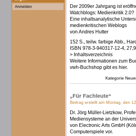
Der 2009er Jahrgang ist eröff
Anmelden
Watchblogs: Medienkritik 2.0?
Eine inhaltsanalytische Untersu
medienkritischen Weblogs
von Andres Hutter
152 S., teilw. farbige Abb., Ha
ISBN 978-3-940317-12-4, 27,9
> Inhaltsverzeichnis
Weitere Informationen zum Buc
vwh-Buchshop gibt es hier.
Kategorie
Neue
„Für Fachleute“
Beitrag erstellt am Montag, den 1
Dr. Jörg Müller-Lietzkow, Prof
Mediensysteme an der Universi
von Electronic Arts GmbH (Kö
Computerspiele vor.