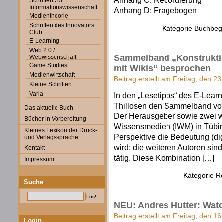
Anhang C: Recordierung
Schriften zur
Informationswissenschaft
Anhang D: Fragebogen
Medientheorie
Schriften des Innovators
Kategorie
Buchbegl
Club
E-Learning
Web 2.0 /
Sammelband „Konstrukti
Webwissenschaft
Game Studies
mit Wikis“ besprochen
Medienwirtschaft
Beitrag erstellt am Freitag, den 2
Kleine Schriften
Varia
In den „Lesetipps“ des E-Learn
Thillosen den Sammelband von 
Das aktuelle Buch
Der Herausgeber sowie zwei wei
Bücher in Vorbereitung
Wissensmedien (IWM) in Tübin
Kleines Lexikon der Druck-
Perspektive die Bedeutung (dig
und Verlagssprache
wird; die weiteren Autoren sin
Kontakt
tätig. Diese Kombination […]
Impressum
Kategorie
R
Suche
NEU: Andres Hutter: Watc
Beitrag erstellt am Freitag, den 1
Login