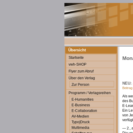
Übersicht
Startseite
Mona
vwh-SHOP
Flyer zum Abruf
Über den Verlag
NEU: 
Zur Person
Beitrag
Programm / Verlagsreihen
Als we
E-Humanities
des B
E-Business
E-Lear
Ein Le
E-Collaboration
von J
AV-Medien
verfüg
Typo|Druck
Multimedia
— 2., 