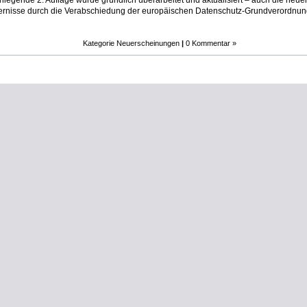
rliegende 2. Auflage wurde gründlich überarbeitet und aktualisiert – auch die neue
ernisse durch die Verabschiedung der europäischen Datenschutz-Grundverordnu
Kategorie
Neuerscheinungen
|
0 Kommentar »