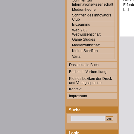
Die vo
Schriften zur
Informationswissenschaft
Erford
Medientheorie
[…]
Schriften des Innovators
Club
E-Learning
Web 2.0 /
Webwissenschaft
Game Studies
Medienwirtschaft
Kleine Schriften
Varia
Das aktuelle Buch
Bücher in Vorbereitung
Kleines Lexikon der Druck-
und Verlagssprache
Kontakt
Impressum
Suche
Login