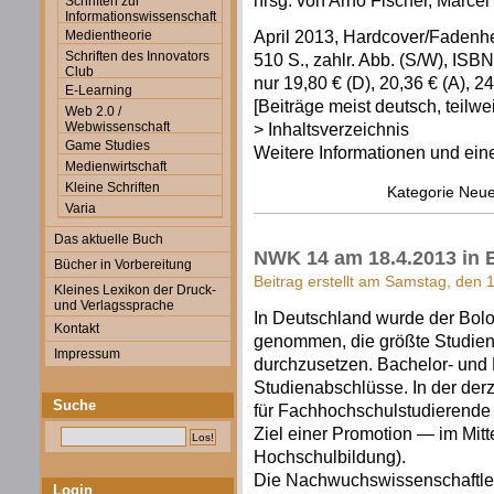
hrsg. von Arno Fischer, Marcel
Schriften zur
Informationswissenschaft
April 2013, Hardcover/Fadenh
Medientheorie
Schriften des Innovators
510 S., zahlr. Abb. (S/W), IS
Club
nur 19,80 € (D), 20,36 € (A), 
E-Learning
[Beiträge meist deutsch, teilwe
Web 2.0 /
Webwissenschaft
> Inhaltsverzeichnis
Game Studies
Weitere Informationen und ein
Medienwirtschaft
Kleine Schriften
Kategorie
Neue
Varia
Das aktuelle Buch
NWK 14 am 18.4.2013 in 
Bücher in Vorbereitung
Beitrag erstellt am Samstag, den 1
Kleines Lexikon der Druck-
und Verlagssprache
In Deutschland wurde der Bol
Kontakt
genommen, die größte Studien
Impressum
durchzusetzen. Bachelor- und
Studienabschlüsse. In der der
Suche
für Fachhochschulstudierende
Ziel einer Promotion — im Mitte
Hochschulbildung).
Die Nachwuchswissenschaftler
Login