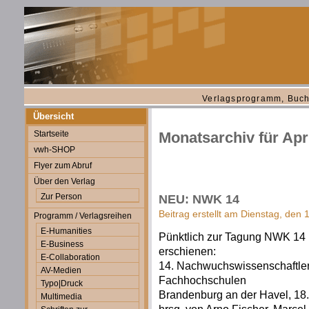
Verlagsprogramm, Buch
Übersicht
Startseite
Monatsarchiv für Apr
vwh-SHOP
Flyer zum Abruf
Über den Verlag
Zur Person
NEU: NWK 14
Beitrag erstellt am Dienstag, den 1
Programm / Verlagsreihen
E-Humanities
Pünktlich zur Tagung NWK 14 
E-Business
erschienen:
E-Collaboration
14. Nachwuchswissenschaftlerk
AV-Medien
Fachhochschulen
Typo|Druck
Brandenburg an der Havel, 18.
Multimedia