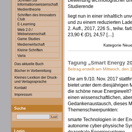
Bewertung technologischer und
Schriften zur
Informationswissenschaft
Studierende
Medientheorie
Schriften des Innovators
liegt nun in einer inhaltlich 
Club
und zu einem reduzierten Lade
E-Learning
2. Aufl., 2017, 226 S., teilw. 
Web 2.0 /
Webwissenschaft
23,90 € (D), 24,57 […]
Game Studies
Medienwirtschaft
Kategorie
Neue
Kleine Schriften
Varia
Tagung „Smart Energy 2
Das aktuelle Buch
Beitrag erstellt am Mittwoch, den
Bücher in Vorbereitung
Kleines Lexikon der Druck-
Die am 9./10. Nov. 2017 statt
und Verlagssprache
bietet unter dem diesjährigen
Kontakt
die schöne neue Energiewelt? w
Impressum
einen wissenschaftlichen, abe
Gedankenaustausch, dieses M
Suche
Themenschwerpunkten:
smarte Technologien in der E
autonome cyber-physische Sy
Login
dezentrale Energiesysteme