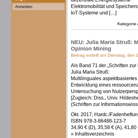
Elektromobilität und Speicher
Anmelden
IoT-Systeme und […]
Kategorie
NEU: Julia Maria Struß: M
Opinion Mining
Beitrag erstellt am Dienstag, den
Als Band 71 der „Schriften zur 
Julia Maria Struß:
Multilinguales aspektbasiertes
Entwicklung eines ressourcen
Untersuchung von Nutzerpersp
[Zugleich: Diss., Univ. Hildesh
(Schriften zur Informationswiss
Okt. 2017, Hardc./Fadenheftung, 4
ISBN 978-3-86488-123-7
34,90 € (D), 35,58 € (A), 41,8
» Inhaltsverzeichnis