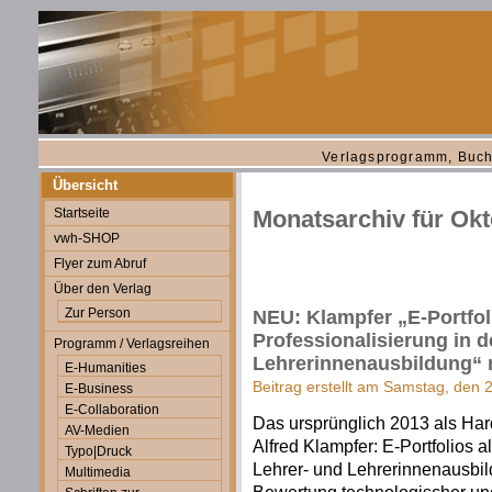
Verlagsprogramm, Buch
Übersicht
Startseite
Monatsarchiv für Ok
vwh-SHOP
Flyer zum Abruf
Über den Verlag
Zur Person
NEU: Klampfer „E-Portfol
Professionalisierung in d
Programm / Verlagsreihen
Lehrerinnenausbildung“ 
E-Humanities
Beitrag erstellt am Samstag, den 
E-Business
E-Collaboration
Das ursprünglich 2013 als Ha
AV-Medien
Alfred Klampfer: E-Portfolios a
Typo|Druck
Lehrer- und Lehrerinnenausbi
Multimedia