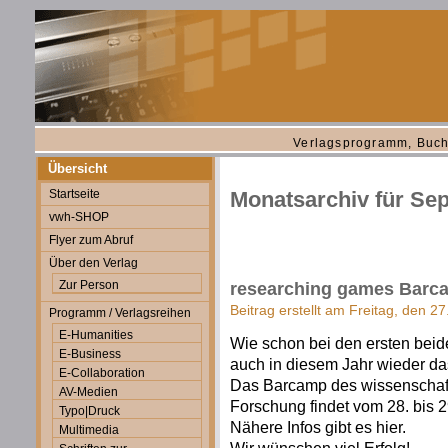
Verlagsprogramm, Buch
Übersicht
Startseite
Monatsarchiv für Se
vwh-SHOP
Flyer zum Abruf
Über den Verlag
Zur Person
researching games Barc
Beitrag erstellt am Freitag, den 
Programm / Verlagsreihen
E-Humanities
Wie schon bei den ersten beid
E-Business
auch in diesem Jahr wieder d
E-Collaboration
Das Barcamp des wissenschaf
AV-Medien
Forschung findet vom 28. bis 2
Typo|Druck
Nähere Infos gibt es hier.
Multimedia