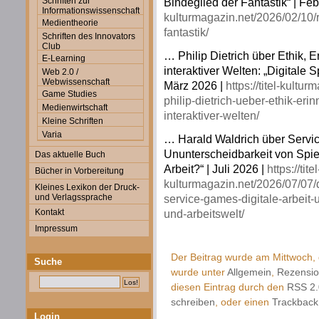
Schriften zur
Bindeglied der Fantastik“ | Feb
Informationswissenschaft
kulturmagazin.net/2026/02/10/r
Medientheorie
fantastik/
Schriften des Innovators
Club
… Philip Dietrich über Ethik, 
E-Learning
interaktiver Welten: „Digitale
Web 2.0 /
Webwissenschaft
März 2026 |
https://titel-kultu
Game Studies
philip-dietrich-ueber-ethik-er
Medienwirtschaft
interaktiver-welten/
Kleine Schriften
Varia
… Harald Waldrich über Servic
Ununterscheidbarkeit von Spiel
Das aktuelle Buch
Arbeit?“ | Juli 2026 |
https://titel
Bücher in Vorbereitung
kulturmagazin.net/2026/07/07/d
Kleines Lexikon der Druck-
und Verlagssprache
service-games-digitale-arbeit-
Kontakt
und-arbeitswelt/
Impressum
Der Beitrag wurde am Mittwoch, d
Suche
wurde unter
Allgemein
,
Rezensi
diesen Eintrag durch den
RSS 2.
schreiben
, oder einen
Trackback
Login