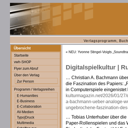
Verlagsprogramm, Buch
Übersicht
«
NEU: Yvonne Stingel-Voigts „Soundtrac
Startseite
vwh-SHOP
Digitalspielkultur | R
Flyer zum Abruf
Über den Verlag
… Christian A. Bachmann übe
Zur Person
die Faszination des Papiers: 
in Computerspiele eingenistet h
Programm / Verlagsreihen
kulturmagazin.net/2026/01/27/d
E-Humanities
a-bachmann-ueber-analoge-wu
E-Business
E-Collaboration
ungebrochene-faszination-des-
AV-Medien
… Tobias Unterhuber über die 
Typo|Druck
Paper-Rollenspielen und das W
Multimedia