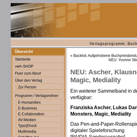
Verlagsprogramm, Buch
Übersicht
«
Backlist: Aufgehobene Buchpreisbind
Startseite
NEU: Yvonne Stin
vwh-SHOP
NEU: Ascher, Klausne
Flyer zum Abruf
Magic, Mediality
Über den Verlag
Zur Person
Ein weiterer Sammelband in d
Programm / Verlagsreihen
verfügbar:
E-Humanities
Franziska Ascher, Lukas Dani
E-Business
Monsters, Magic, Mediality
E-Collaboration
AV-Medien
Das Pen-and-Paper-Rollenspie
Typo|Druck
digitaler Spieleforschung
Multimedia
[PAIDIA-Sonderausgabe]