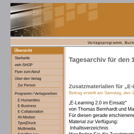
Verlagsprogramm, Buch
Übersicht
Startseite
Tagesarchiv für den
vwh-SHOP
Flyer zum Abruf
Über den Verlag
Zur Person
Zusatzmaterialien für „E-
Beitrag erstellt am Samstag, den
Programm / Verlagsreihen
E-Humanities
„E-Learning 2.0 im Einsatz“
E-Business
von Thomas Bernhardt und Mar
E-Collaboration
Für diesen gerade erschienene
AV-Medien
Material zur Verfügung:
Typo|Druck
Inhaltsverzeichnis
Multimedia