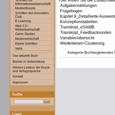
Hier finden Sie die Zusatzmate
Schriften zur
Informationswissenschaft
Aufgabenstellungen
Medientheorie
Fragebogen
Schriften des Innovators
Kapitel 9_Detaillierte Auswer
Club
E-Learning
Konzeptionstabellen
Web 2.0 /
Transkript_eSAMB
Webwissenschaft
Transkript_Feedbackrunden
Game Studies
Variablenübersicht
Medienwirtschaft
Wertkriterien-Clusterung
Kleine Schriften
Varia
Kategorie
Buchbegleitendes 
Das aktuelle Buch
Bücher in Vorbereitung
Kleines Lexikon der Druck-
und Verlagssprache
Kontakt
Impressum
Suche
Login