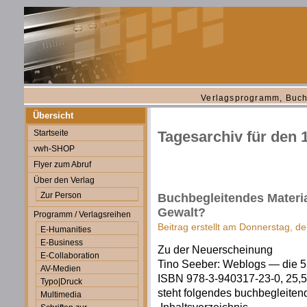
Verlagsprogramm, Buch
Übersicht
Startseite
Tagesarchiv für den 1
vwh-SHOP
Flyer zum Abruf
Über den Verlag
Zur Person
Buchbegleitendes Materia
Gewalt?
Programm / Verlagsreihen
Beitrag erstellt am Donnerstag, de
E-Humanities
E-Business
Zu der Neuerscheinung
E-Collaboration
Tino Seeber: Weblogs — die 5
AV-Medien
ISBN 978-3-940317-23-0, 25,5
Typo|Druck
steht folgendes buchbegleiten
Multimedia