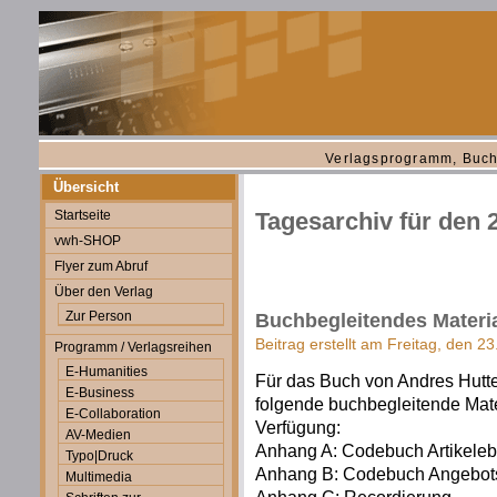
Verlagsprogramm, Buch
Übersicht
Startseite
Tagesarchiv für den 
vwh-SHOP
Flyer zum Abruf
Über den Verlag
Zur Person
Buchbegleitendes Materia
Beitrag erstellt am Freitag, den 2
Programm / Verlagsreihen
E-Humanities
Für das Buch von Andres Hutte
E-Business
folgende buchbegleitende Mat
E-Collaboration
Verfügung:
AV-Medien
Anhang A: Codebuch Artikele
Typo|Druck
Anhang B: Codebuch Angebo
Multimedia