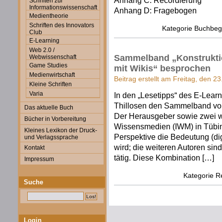
Anhang C: Recordierung
Schriften zur
Informationswissenschaft
Anhang D: Fragebogen
Medientheorie
Schriften des Innovators
Kategorie
Buchbegl
Club
E-Learning
Web 2.0 /
Sammelband „Konstrukti
Webwissenschaft
Game Studies
mit Wikis“ besprochen
Medienwirtschaft
Beitrag erstellt am Freitag, den 2
Kleine Schriften
Varia
In den „Lesetipps“ des E-Learn
Thillosen den Sammelband von 
Das aktuelle Buch
Der Herausgeber sowie zwei wei
Bücher in Vorbereitung
Wissensmedien (IWM) in Tübin
Kleines Lexikon der Druck-
Perspektive die Bedeutung (dig
und Verlagssprache
wird; die weiteren Autoren sin
Kontakt
tätig. Diese Kombination […]
Impressum
Kategorie
R
Suche
Login