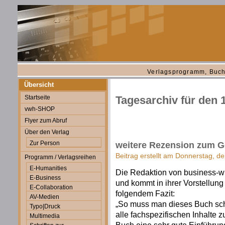
Verlagsprogramm, Buch
Übersicht
Startseite
Tagesarchiv für den 
vwh-SHOP
Flyer zum Abruf
Über den Verlag
Zur Person
weitere Rezension zum G
Beitrag erstellt am Donnerstag, d
Programm / Verlagsreihen
E-Humanities
Die Redaktion von business-wi
E-Business
und kommt in ihrer Vorstellun
E-Collaboration
folgendem Fazit:
AV-Medien
„So muss man dieses Buch sch
Typo|Druck
alle fachspezifischen Inhalte z
Multimedia