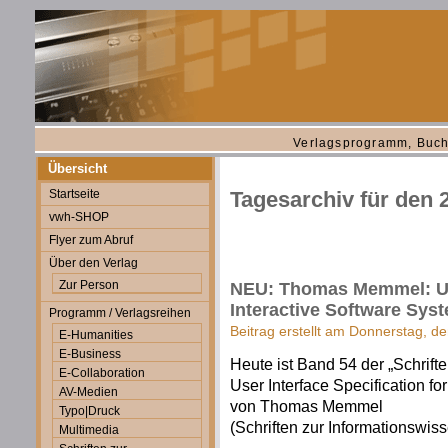
Verlagsprogramm, Buch
Übersicht
Startseite
Tagesarchiv für den 
vwh-SHOP
Flyer zum Abruf
Über den Verlag
Zur Person
NEU: Thomas Memmel: User
Interactive Software Sys
Programm / Verlagsreihen
Beitrag erstellt am Donnerstag, d
E-Humanities
E-Business
Heute ist Band 54 der „Schrift
E-Collaboration
User Interface Specification fo
AV-Medien
von Thomas Memmel
Typo|Druck
(Schriften zur Informationswiss
Multimedia