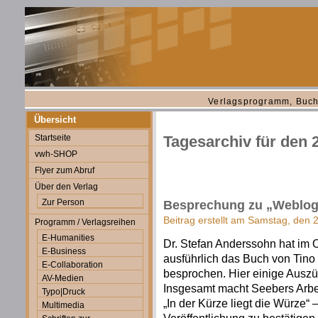
Verlagsprogramm, Buch
Übersicht
Startseite
Tagesarchiv für den 
vwh-SHOP
Flyer zum Abruf
Über den Verlag
Zur Person
Besprechung zu „Weblogs
Beitrag erstellt am Samstag, den 
Programm / Verlagsreihen
E-Humanities
Dr. Stefan Anderssohn hat im 
E-Business
ausführlich das Buch von Tino
E-Collaboration
besprochen. Hier einige Ausz
AV-Medien
Insgesamt macht Seebers Arbei
Typo|Druck
„In der Kürze liegt die Würze“ 
Multimedia