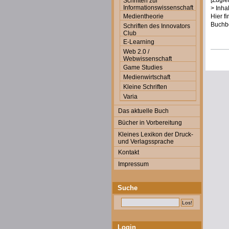
[Zugle
Schriften zur
Informationswissenschaft
> Inha
Medientheorie
Hier f
Buchbe
Schriften des Innovators
Club
E-Learning
Web 2.0 /
Webwissenschaft
Game Studies
Medienwirtschaft
Kleine Schriften
Varia
Das aktuelle Buch
Bücher in Vorbereitung
Kleines Lexikon der Druck-
und Verlagssprache
Kontakt
Impressum
Suche
Login