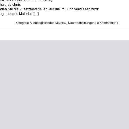
ich: Diss., Univ. Hohenheim 2010]
ltsverzeichnis
inden Sie die Zusatzmaterialien, auf die im Buch verwiesen wird:
gleitendes Material: […]
Kategorie
Buchbegleitendes Material
,
Neuerscheinungen
|
0 Kommentar »