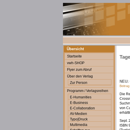
Übersicht
Startseite
Tage
vwh-SHOP
Flyer zum Abruf
Über den Verlag
NEU: 
Zur Person
Beitrag
Programm / Verlagsreihen
Die Re
E-Humanities
Cross
E-Business
Suchma
von C
E-Collaboration
erhältl
AV-Medien
Typo|Druck
Sept. 
Multimedia
ISBN 9