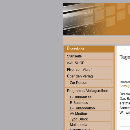
Übersicht
Startseite
Tage
vwh-SHOP
Flyer zum Abruf
Über den Verlag
resea
Zur Person
Beitrag
Programm / Verlagsreihen
Der vw
E-Humanities
Das B
E-Business
erstma
Anmeld
E-Collaboration
Wir wü
AV-Medien
Typo|Druck
Multimedia