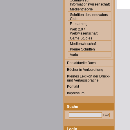
Schriften zur
Informationswissenschaft
Medientheorie
Schriften des Innovators
Club
E-Learning
Web 2.0 /
Webwissenschaft
Game Studies
Medienwirtschaft
Kleine Schriften
Varia
Das aktuelle Buch
Bücher in Vorbereitung
Kleines Lexikon der Druck-
und Verlagssprache
Kontakt
Impressum
Suche
Login