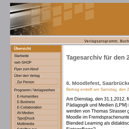
Verlagsprogramm, Buch
Übersicht
Startseite
Tagesarchiv für den 
vwh-SHOP
Flyer zum Abruf
Über den Verlag
Zur Person
6. Moodlefest, Saarbrück
Beitrag erstellt am Samstag, den 
Programm / Verlagsreihen
E-Humanities
Am Dienstag, den 31.1.2012, fi
E-Business
Pädagogik und Medien (LPM) i
E-Collaboration
werden von Thomas Strasser g
AV-Medien
Moodle im Fremdsprachenunter
Typo|Druck
Blended Learning als didaktis
Multimedia