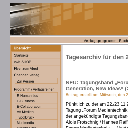
Verlagsprogramm, Buch
Übersicht
Startseite
Tagesarchiv für den
vwh-SHOP
Flyer zum Abruf
Über den Verlag
Zur Person
NEU: Tagungsband „Foru
Generation, New Ideas“ (
Programm / Verlagsreihen
Beitrag erstellt am Mittwoch, de
E-Humanities
E-Business
Pünktlich zu der am 22./23.11
E-Collaboration
Tagung „Forum Medientechnik 2
AV-Medien
der angekündigte Tagungsban
Typo|Druck
Alois Frotschnig / Hannes Raff
Multimedia