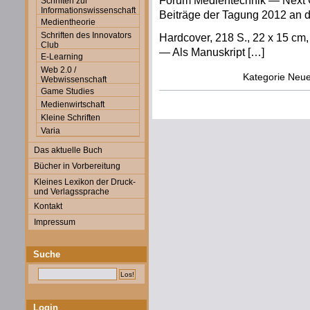
Forum Medientechnik — Next 
Schriften zur
Informationswissenschaft
Beiträge der Tagung 2012 an d
Medientheorie
Schriften des Innovators
Hardcover, 218 S., 22 x 15 cm, z
Club
— Als Manuskript […]
E-Learning
Web 2.0 /
Kategorie
Neue
Webwissenschaft
Game Studies
Medienwirtschaft
Kleine Schriften
Varia
Das aktuelle Buch
Bücher in Vorbereitung
Kleines Lexikon der Druck-
und Verlagssprache
Kontakt
Impressum
Suche
Login