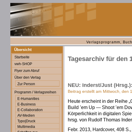
Verlagsprogramm, Buch
Übersicht
Startseite
Tagesarchiv für den 
vwh-SHOP
Flyer zum Abruf
Über den Verlag
Zur Person
NEU: Inderst/Just (Hrsg.
Beitrag erstellt am Mittwoch, den
Programm / Verlagsreihen
E-Humanities
Heute erscheint in der Reihe 
E-Business
Build ’em Up — Shoot ’em Do
E-Collaboration
Körperlichkeit in digitalen Spi
AV-Medien
hrsg. von Rudolf Thomas Inder
Typo|Druck
Multimedia
Febr. 2013, Hardcover, 408 S., 