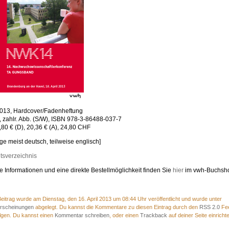
2013, Hardcover/Fadenheftung
, zahlr. Abb. (S/W), ISBN 978-3-86488-037-7
,80 € (D), 20,36 € (A), 24,80 CHF
äge meist deutsch, teilweise englisch]
ltsverzeichnis
e Informationen und eine direkte Bestellmöglichkeit finden Sie
hier
im vwh-Buchsh
eitrag wurde am Dienstag, den 16. April 2013 um 08:44 Uhr veröffentlicht und wurde unter
rscheinungen
abgelegt. Du kannst die Kommentare zu diesen Eintrag durch den
RSS 2.0
Fe
lgen. Du kannst einen
Kommentar schreiben
, oder einen
Trackback
auf deiner Seite einricht