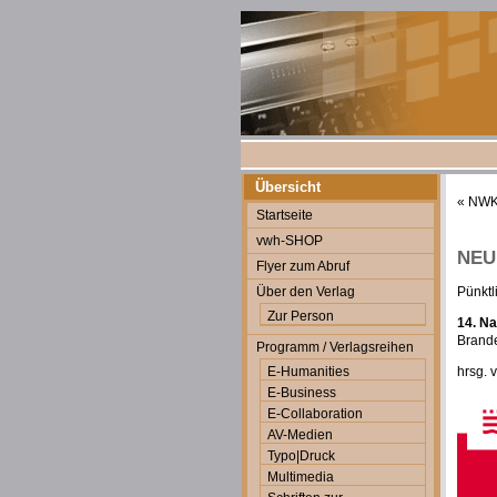
Übersicht
«
NWK 
Startseite
vwh-SHOP
NEU
Flyer zum Abruf
Über den Verlag
Pünktl
Zur Person
14. N
Brande
Programm / Verlagsreihen
E-Humanities
hrsg. 
E-Business
E-Collaboration
AV-Medien
Typo|Druck
Multimedia