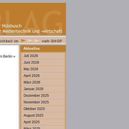
ichkeit im
vwh-SHOP
Aktuelles
Juli 2026
m Berlin
»
Juni 2026
Mai 2026
April 2026
März 2026
Januar 2026
Dezember 2025
November 2025
Oktober 2025
August 2025
April 2025
März 2025