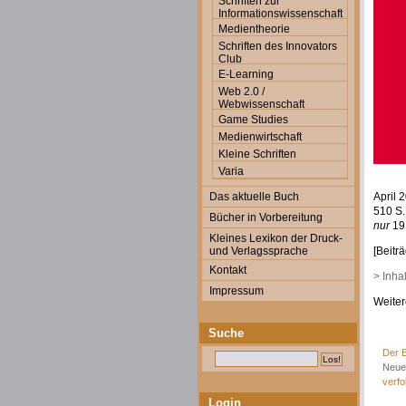
Schriften zur
Informationswissenschaft
Medientheorie
Schriften des Innovators
Club
E-Learning
Web 2.0 /
Webwissenschaft
Game Studies
Medienwirtschaft
Kleine Schriften
Varia
Das aktuelle Buch
April 
510 S.
Bücher in Vorbereitung
nur
19
Kleines Lexikon der Druck-
und Verlagssprache
[Beitr
Kontakt
> Inha
Impressum
Weiter
Suche
Der B
Neue
verfo
Login