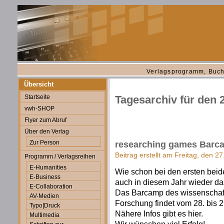
Verlagsprogramm, Buch
Übersicht
Startseite
Tagesarchiv für den 
vwh-SHOP
Flyer zum Abruf
Über den Verlag
Zur Person
researching games Barc
Beitrag erstellt am Freitag, den 
Programm / Verlagsreihen
E-Humanities
Wie schon bei den ersten beid
E-Business
auch in diesem Jahr wieder d
E-Collaboration
Das Barcamp des wissenschaf
AV-Medien
Forschung findet vom 28. bis 2
Typo|Druck
Nähere Infos gibt es hier.
Multimedia