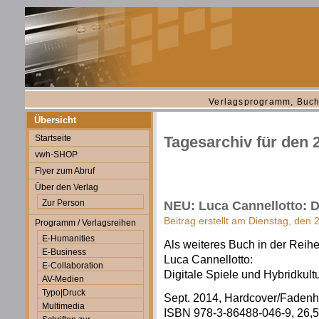
Verlagsprogramm, Buch
Übersicht
Startseite
Tagesarchiv für den 
vwh-SHOP
Flyer zum Abruf
Über den Verlag
Zur Person
NEU: Luca Cannellotto: Di
Beitrag erstellt am Dienstag, den
Programm / Verlagsreihen
E-Humanities
Als weiteres Buch in der Reih
E-Business
Luca Cannellotto:
E-Collaboration
Digitale Spiele und Hybridkult
AV-Medien
Typo|Druck
Sept. 2014, Hardcover/Fadenh
Multimedia
ISBN 978-3-86488-046-9, 26,50