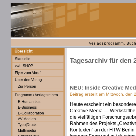
Verlagsprogramm, Buch
Übersicht
Startseite
Tagesarchiv für den 
vwh-SHOP
Flyer zum Abruf
Über den Verlag
Zur Person
NEU: Inside Creative Med
Beitrag erstellt am Mittwoch, den
Programm / Verlagsreihen
E-Humanities
Heute erscheint ein besondere
E-Business
Creative Media — Werkstattber
E-Collaboration
die vielfältigen Forschungsarb
AV-Medien
Rahmen des Projekts „Creative
Typo|Druck
Kontexten“ an der HTW Berlin 
Multimedia