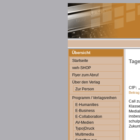
Übersicht
Startseite
Tage
vwh-SHOP
Flyer zum Abruf
Über den Verlag
CfP: 
Zur Person
Beitrag
Programm / Verlagsreihen
Call z
E-Humanities
Klasse
E-Business
Medial
insbes
E-Collaboration
schulp
AV-Medien
Zukunf
Typo|Druck
Multimedia