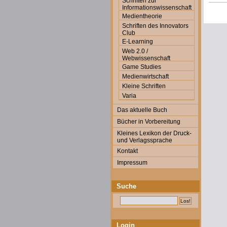
Schriften zur
Informationswissenschaft
Medientheorie
Schriften des Innovators
Club
E-Learning
Web 2.0 /
Webwissenschaft
Game Studies
Medienwirtschaft
Kleine Schriften
Varia
Das aktuelle Buch
Bücher in Vorbereitung
Kleines Lexikon der Druck-
und Verlagssprache
Kontakt
Impressum
Suche
Login