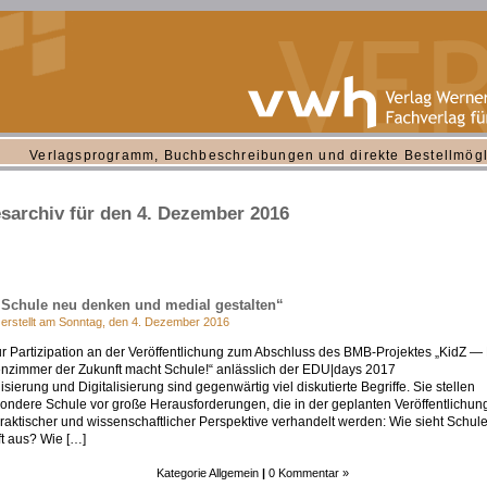
Verlagsprogramm, Buchbeschreibungen und direkte Bestellmögl
sarchiv für den 4. Dezember 2016
„Schule neu denken und medial gestalten“
 erstellt am Sonntag, den 4. Dezember 2016
ur Partizipation an der Veröffentlichung zum Abschluss des BMB-Projektes „KidZ —
nzimmer der Zukunft macht Schule!“ anlässlich der EDU|days 2017
isierung und Digitalisierung sind gegenwärtig viel diskutierte Begriffe. Sie stellen
ondere Schule vor große Herausforderungen, die in der geplanten Veröffentlichun
raktischer und wissenschaftlicher Perspektive verhandelt werden: Wie sieht Schule
t aus? Wie […]
Kategorie
Allgemein
|
0 Kommentar »