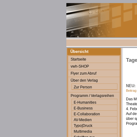
Übersicht
Startseite
Tage
vwh-SHOP
Flyer zum Abruf
Über den Verlag
NEU: 
Zur Person
Beitrag
Programm / Verlagsreihen
Das Mu
E-Humanities
Theate
E-Business
4. Feb
Auf de
E-Collaboration
über s
AV-Medien
Progra
Typo|Druck
Multimedia