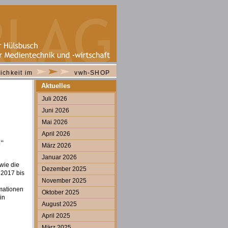
ichkeit im
vwh-SHOP
Aktuelles
Juli 2026
Juni 2026
Mai 2026
April 2026
n“
März 2026
Januar 2026
wie die
Dezember 2025
 2017 bis
November 2025
rmationen
Oktober 2025
in
August 2025
April 2025
März 2025