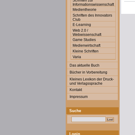
Schriften zur
Informationswissenschaft
Medientheorie
Schriften des Innovators
Club
E-Learning
Web 2.0 /
Webwissenschaft
Game Studies
Medienwirtschaft
Kleine Schriften
Varia
Das aktuelle Buch
Bücher in Vorbereitung
Kleines Lexikon der Druck-
und Verlagssprache
Kontakt
Impressum
Suche
Login