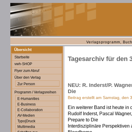
Verlagsprogramm, Buch
Übersicht
Startseite
Tagesarchiv für den
vwh-SHOP
Flyer zum Abruf
Über den Verlag
Zur Person
NEU: R. Inderst/P. Wagner
Die
Programm / Verlagsreihen
Beitrag erstellt am Samstag, den
E-Humanities
E-Business
Ein weiterer Band ist heute in
E-Collaboration
Rudolf Inderst, Pascal Wagner,
AV-Medien
Prepare to Die
Typo|Druck
Interdisziplinäre Perspektive
Multimedia