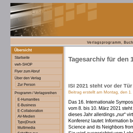
Verlagsprogramm, Buch
Übersicht
Startseite
Tagesarchiv für den 
vwh-SHOP
Flyer zum Abruf
Über den Verlag
Zur Person
ISI 2021 steht vor der Tür
Beitrag erstellt am Montag, den 1
Programm / Verlagsreihen
E-Humanities
Das 16. Internationale Sympos
E-Business
vom 8. bis 10. März 2021 steh
E-Collaboration
dieses Jahr allerdings „nur“ vir
AV-Medien
Konferenz lautet: Information
Typo|Druck
Science and its Neighbors from
Multimedia