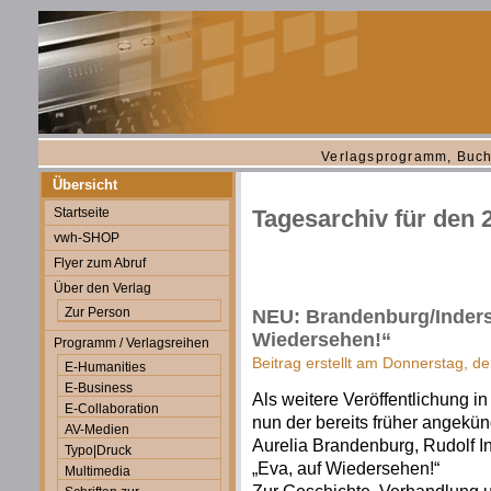
Verlagsprogramm, Buch
Übersicht
Startseite
Tagesarchiv für den 
vwh-SHOP
Flyer zum Abruf
Über den Verlag
Zur Person
NEU: Brandenburg/Inderst
Wiedersehen!“
Programm / Verlagsreihen
Beitrag erstellt am Donnerstag, d
E-Humanities
E-Business
Als weitere Veröffentlichung 
E-Collaboration
nun der bereits früher angek
AV-Medien
Aurelia Brandenburg, Rudolf In
Typo|Druck
„Eva, auf Wiedersehen!“
Multimedia