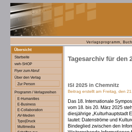
Verlagsprogramm, Buch
Übersicht
Startseite
Tagesarchiv für den 
vwh-SHOP
Flyer zum Abruf
Über den Verlag
Zur Person
ISI 2025 in Chemnitz
Beitrag erstellt am Freitag, den 2
Programm / Verlagsreihen
E-Humanities
Das 18. Internationale Symposi
E-Business
vom 18. bis 20. März 2025 steht
E-Collaboration
diesjährige „Kulturhauptstadt
AV-Medien
lautet: Datenströme und Kultu
Typo|Druck
Bindeglied zwischen den Infor
Multimedia