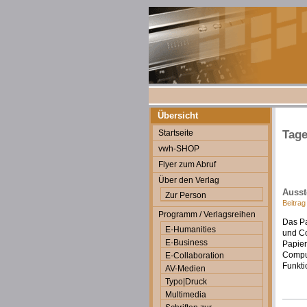
Übersicht
Startseite
Tage
vwh-SHOP
Flyer zum Abruf
Über den Verlag
Ausst
Zur Person
Beitrag
Programm / Verlagsreihen
Das Pa
E-Humanities
und Co
E-Business
Papier
Comput
E-Collaboration
Funkti
AV-Medien
Typo|Druck
Multimedia