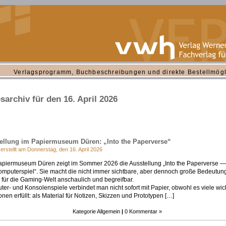
Verlagsprogramm, Buchbeschreibungen und direkte Bestellmögl
sarchiv für den 16. April 2026
ellung im Papiermuseum Düren: „Into the Paperverse“
 erstellt am Donnerstag, den 16. April 2026
piermuseum Düren zeigt im Sommer 2026 die Ausstellung „Into the Paperverse —
mputerspiel“. Sie macht die nicht immer sichtbare, aber dennoch große Bedeutun
 für die Gaming-Welt anschaulich und begreifbar.
er- und Konsolenspiele verbindet man nicht sofort mit Papier, obwohl es viele wic
onen erfüllt: als Material für Notizen, Skizzen und Prototypen […]
Kategorie
Allgemein
|
0 Kommentar »