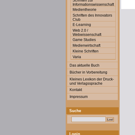
Schriften zur
Informationswissenschaft
Medientheorie
Schriften des Innovators
Club
E-Learning
Web 2.0 /
Webwissenschaft
Game Studies
Medienwirtschaft
Kleine Schriften
Varia
Das aktuelle Buch
Bücher in Vorbereitung
Kleines Lexikon der Druck-
und Verlagssprache
Kontakt
Impressum
Suche
Login