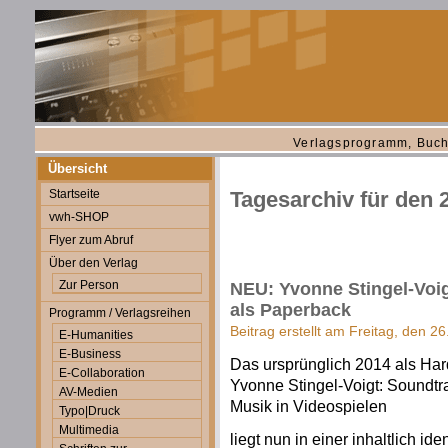
Verlagsprogramm, Buch
Übersicht
Startseite
Tagesarchiv für den 
vwh-SHOP
Flyer zum Abruf
Über den Verlag
Zur Person
NEU: Yvonne Stingel-Voig
als Paperback
Programm / Verlagsreihen
Beitrag erstellt am Freitag, den 26
E-Humanities
E-Business
Das ursprünglich 2014 als Ha
E-Collaboration
Yvonne Stingel-Voigt: Soundtra
AV-Medien
Musik in Videospielen
Typo|Druck
Multimedia
liegt nun in einer inhaltlich i