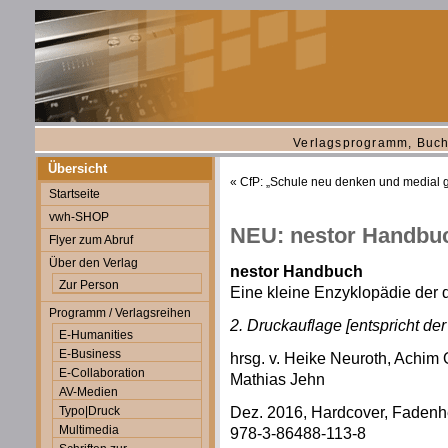
Verlagsprogramm, Buch
Übersicht
«
CfP: „Schule neu denken und medial g
Startseite
vwh-SHOP
NEU: nestor Handbuc
Flyer zum Abruf
Über den Verlag
nestor Handbuch
Zur Person
Eine kleine Enzyklopädie der d
Programm / Verlagsreihen
2. Druckauflage [entspricht der
E-Humanities
E-Business
hrsg. v. Heike Neuroth, Achim
E-Collaboration
Mathias Jehn
AV-Medien
Dez. 2016, Hardcover, Fadenheft
Typo|Druck
Multimedia
978-3-86488-113-8