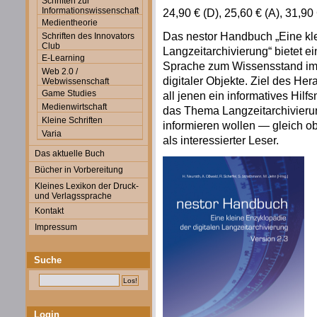
Schriften zur
Informationswissenschaft
24,90 € (D), 25,60 € (A), 31,9
Medientheorie
Das nestor Handbuch „Eine kle
Schriften des Innovators
Club
Langzeitarchivierung“ bietet ei
E-Learning
Sprache zum Wissensstand im
Web 2.0 /
digitaler Objekte. Ziel des He
Webwissenschaft
Game Studies
all jenen ein informatives Hilf
Medienwirtschaft
das Thema Langzeitarchivieru
Kleine Schriften
informieren wollen — gleich ob
Varia
als interessierter Leser.
Das aktuelle Buch
Bücher in Vorbereitung
Kleines Lexikon der Druck-
und Verlagssprache
Kontakt
Impressum
Suche
Login