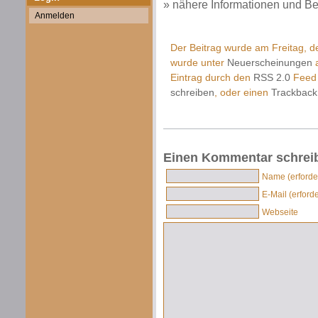
» nähere Informationen und Be
Anmelden
Der Beitrag wurde am Freitag, d
wurde unter
Neuerscheinungen
a
Eintrag durch den
RSS 2.0
Feed 
schreiben
, oder einen
Trackback
Einen Kommentar schrei
Name (erforder
E-Mail (erforde
Webseite