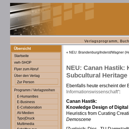
Verlagsprogramm, Buch
Übersicht
«
NEU: Brandenburg/Inderst/Wagner (Hg.
Startseite
vwh-SHOP
NEU: Canan Hastik: K
Flyer zum Abruf
Subcultural Heritage
Über den Verlag
Zur Person
Ebenfalls heute erscheint der
Programm / Verlagsreihen
Informationswissenschaft“
:
E-Humanities
Canan Hastik:
E-Business
Knowledge Design of Digital
E-Collaboration
Heuristics from Curating Creati
AV-Medien
Typo|Druck
Demoscene
Multimedia
[Zugleich: Diss., TU Darmstadt