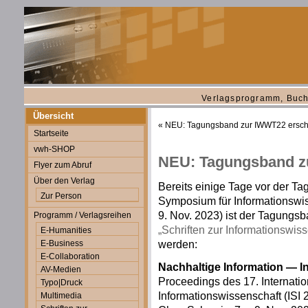
Verlagsprogramm, Buch
Übersicht
«
NEU: Tagungsband zur IWWT22 ersch
Startseite
vwh-SHOP
NEU: Tagungsband zu
Flyer zum Abruf
Über den Verlag
Bereits einige Tage vor der T
Zur Person
Symposium für Informationswi
9. Nov. 2023) ist der Tagungs
Programm / Verlagsreihen
„Schriften zur Informationswis
E-Humanities
werden:
E-Business
E-Collaboration
Nachhaltige Information — In
AV-Medien
Proceedings des 17. Internati
Typo|Druck
Informationswissenschaft (ISI 
Multimedia