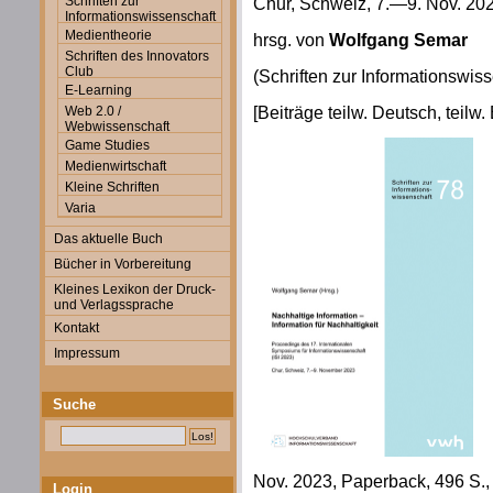
Schriften zur
Chur, Schweiz, 7.—9. Nov. 20
Informationswissenschaft
Medientheorie
hrsg. von
Wolfgang Semar
Schriften des Innovators
Club
(Schriften zur Informationswiss
E-Learning
[Beiträge teilw. Deutsch, teilw.
Web 2.0 /
Webwissenschaft
Game Studies
Medienwirtschaft
Kleine Schriften
Varia
Das aktuelle Buch
Bücher in Vorbereitung
Kleines Lexikon der Druck-
und Verlagssprache
Kontakt
Impressum
Suche
Nov. 2023, Paperback, 496 S., z
Login