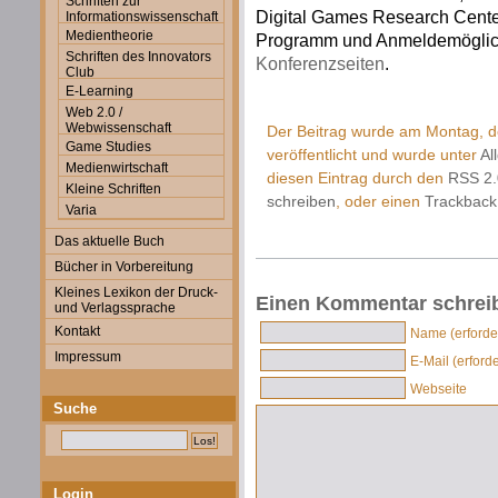
Schriften zur
Digital Games Research Center
Informationswissenschaft
Medientheorie
Programm und Anmeldemöglich
Schriften des Innovators
Konferenzseiten
.
Club
E-Learning
Web 2.0 /
Webwissenschaft
Der Beitrag wurde am Montag, 
Game Studies
veröffentlicht und wurde unter
Al
Medienwirtschaft
diesen Eintrag durch den
RSS 2.
Kleine Schriften
schreiben
, oder einen
Trackback
Varia
Das aktuelle Buch
Bücher in Vorbereitung
Kleines Lexikon der Druck-
Einen Kommentar schrei
und Verlagssprache
Kontakt
Name (erforder
Impressum
E-Mail (erforde
Webseite
Suche
Login