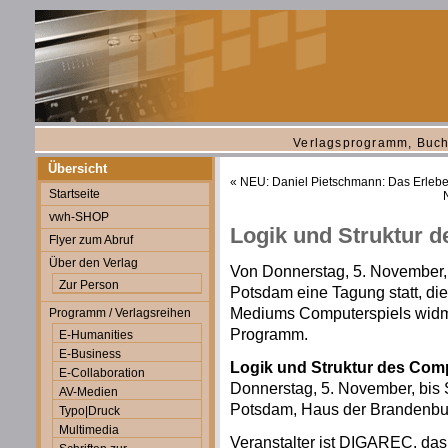
Verlagsprogramm, Buch
Übersicht
«
NEU: Daniel Pietschmann: Das Erleben
Startseite
vwh-SHOP
Logik und Struktur 
Flyer zum Abruf
Über den Verlag
Von Donnerstag, 5. November, 
Zur Person
Potsdam eine Tagung statt, die
Mediums Computerspiels widm
Programm / Verlagsreihen
Programm.
E-Humanities
E-Business
Logik und Struktur des Com
E-Collaboration
Donnerstag, 5. November, bis
AV-Medien
Potsdam, Haus der Brandenbu
Typo|Druck
Multimedia
Veranstalter ist DIGAREC, das