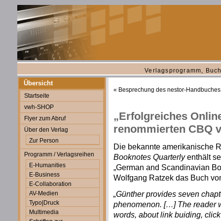
Verlagsprogramm, Buch
Übersicht
«
Besprechung des nestor-Handbuches
Startseite
vwh-SHOP
„Erfolgreiches Onlin
Flyer zum Abruf
renommierten CBQ vo
Über den Verlag
Zur Person
Die bekannte amerikanische R
Programm / Verlagsreihen
Booknotes Quarterly
enthält se
E-Humanities
„German and Scandinavian Boo
E-Business
Wolfgang Ratzek das Buch von 
E-Collaboration
„Günther provides seven chapte
AV-Medien
Typo|Druck
phenomenon. […] The reader wil
Multimedia
words, about link buiding, cli