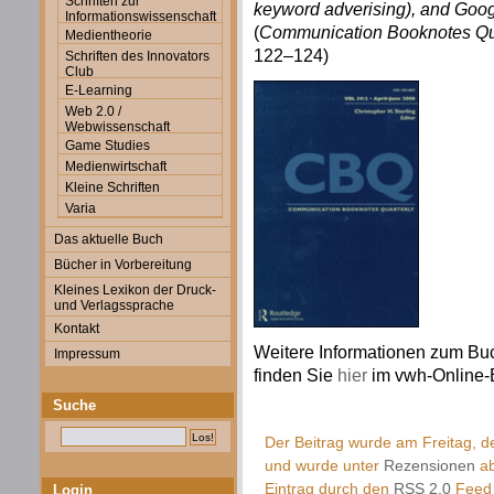
Schriften zur
keyword adverising), and Goog
Informationswissenschaft
(
Communication Booknotes Qu
Medientheorie
122–124)
Schriften des Innovators
Club
E-Learning
Web 2.0 /
Webwissenschaft
Game Studies
Medienwirtschaft
Kleine Schriften
Varia
Das aktuelle Buch
Bücher in Vorbereitung
Kleines Lexikon der Druck-
und Verlagssprache
Kontakt
Weitere Informationen zum Buc
Impressum
finden Sie
hier
im vwh-Online-
Suche
Der Beitrag wurde am Freitag, d
und wurde unter
Rezensionen
ab
Eintrag durch den
RSS 2.0
Feed 
Login