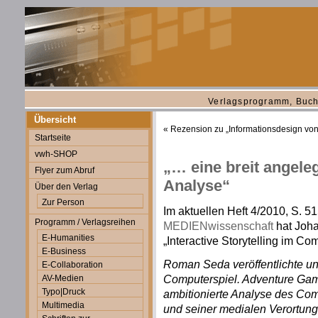
Verlagsprogramm, Buch
Übersicht
«
Rezension zu „Informationsdesign von
Startseite
vwh-SHOP
„… eine breit angele
Flyer zum Abruf
Analyse“
Über den Verlag
Zur Person
Im aktuellen Heft 4/2010, S. 51
Programm / Verlagsreihen
MEDIENwissenschaft
hat Joh
E-Humanities
„Interactive Storytelling im C
E-Business
Roman Seda veröffentlichte unte
E-Collaboration
Computerspiel. Adventure Game
AV-Medien
Typo|Druck
ambitionierte Analyse des Co
Multimedia
und seiner medialen Verortung