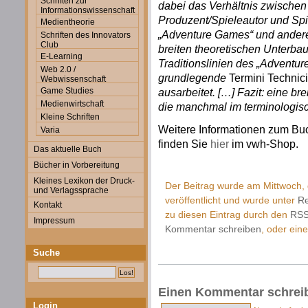
Schriften zur
dabei das Verhältnis zwischen
Informationswissenschaft
Produzent/Spieleautor und Sp
Medientheorie
„Adventure Games“ und andere
Schriften des Innovators
Club
breiten theoretischen Unterbau,
E-Learning
Traditionslinien des „Adventu
Web 2.0 /
grundlegende
Termini Technic
Webwissenschaft
Game Studies
ausarbeitet. […]
Fazit: eine br
Medienwirtschaft
die manchmal im terminologi
Kleine Schriften
Weitere Informationen zum Buc
Varia
finden Sie
hier
im vwh-Shop.
Das aktuelle Buch
Bücher in Vorbereitung
Kleines Lexikon der Druck-
Der Beitrag wurde am Mittwoch
und Verlagssprache
veröffentlicht und wurde unter
R
Kontakt
zu diesen Eintrag durch den
RSS
Impressum
Kommentar schreiben
, oder ein
Suche
Einen Kommentar schrei
Login