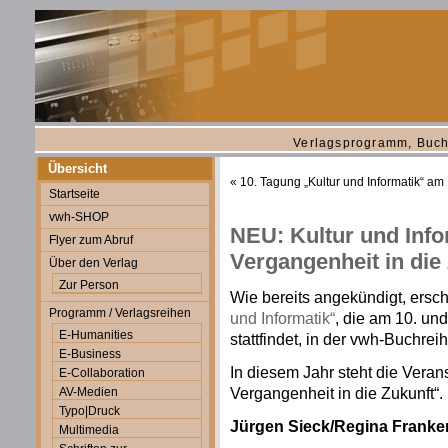
Verlagsprogramm, Buch
Übersicht
«
10. Tagung „Kultur und Informatik“ a
Startseite
vwh-SHOP
NEU: Kultur und Info
Flyer zum Abruf
Vergangenheit in die
Über den Verlag
Zur Person
Wie bereits angekündigt, ersch
Programm / Verlagsreihen
und Informatik“
, die am 10. u
E-Humanities
stattfindet, in der vwh-Buchre
E-Business
In diesem Jahr steht die Veran
E-Collaboration
Vergangenheit in die Zukunft“.
AV-Medien
Typo|Druck
Jürgen Sieck/Regina Franken
Multimedia