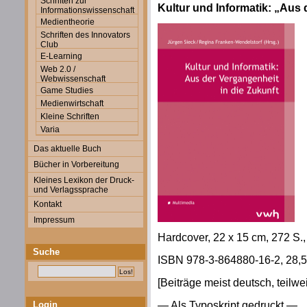
Schriften zur
Kultur und Informatik: „Aus 
Informationswissenschaft
Medientheorie
Schriften des Innovators
Club
E-Learning
Web 2.0 /
Webwissenschaft
Game Studies
Medienwirtschaft
Kleine Schriften
Varia
Das aktuelle Buch
Bücher in Vorbereitung
Kleines Lexikon der Druck-
und Verlagssprache
Kontakt
Impressum
Hardcover, 22 x 15 cm, 272 S.,
Suche
ISBN 978-3-864880-16-2, 28,5
[Beiträge meist deutsch, teilwe
— Als Typoskript gedruckt —
Login