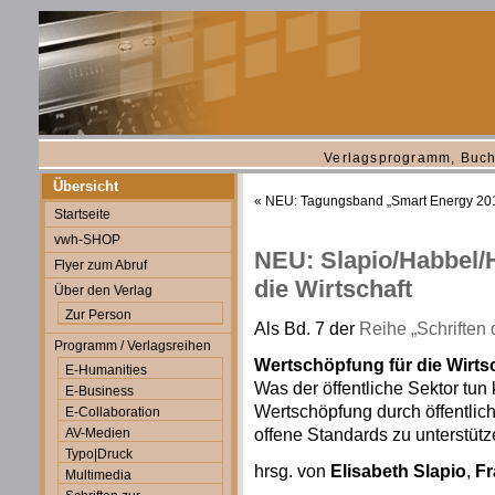
Verlagsprogramm, Buch
Übersicht
«
NEU: Tagungsband „Smart Energy 20
Startseite
vwh-SHOP
NEU: Slapio/Habbel/H
Flyer zum Abruf
die Wirtschaft
Über den Verlag
Zur Person
Als Bd. 7 der
Reihe „Schriften 
Programm / Verlagsreihen
Wertschöpfung für die Wirts
E-Humanities
Was der öffentliche Sektor tu
E-Business
Wertschöpfung durch öffentlic
E-Collaboration
offene Standards zu unterstüt
AV-Medien
Typo|Druck
hrsg. von
Elisabeth Slapio
,
Fr
Multimedia